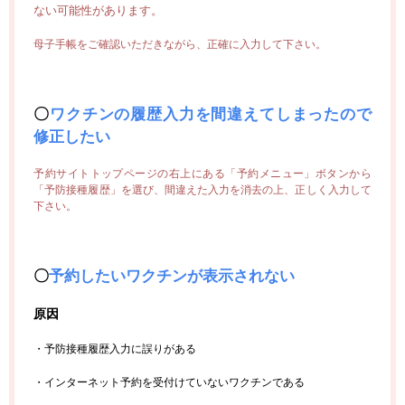
ない可能性があります。
母子手帳をご確認いただきながら、正確に入力して下さい。
〇
ワクチンの履歴入力を間違えてしまったので
修正したい
予約サイトトップページの右上にある「予約メニュー」ボタンから
「予防接種履歴」を選び、間違えた入力を消去の上、正しく入力して
下さい。
〇
予約したいワクチンが表示されない
原因
・予防接種履歴入力に誤りがある
・インターネット予約を受付けていないワクチンである