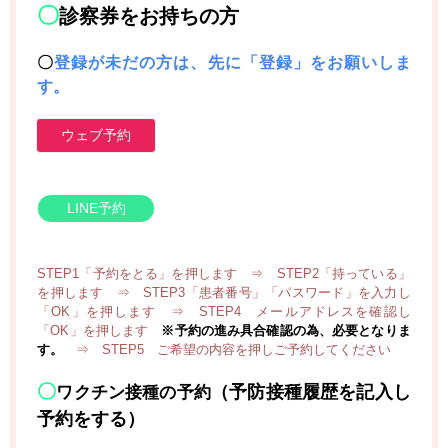
〇
診察券をお持ちの方
〇
登録が未だの方は、先に「登録」をお願いしま
す。
ウェブ予約
LINE予約
STEP1「予約をとる」を押します ⇒ STEP2「持っている」
を押します ⇒ STEP3「患者番号」「パスワード」を入力し
「OK」を押します ⇒ STEP4 メールアドレスを確認し
「OK」を押します
※予約の進み具合確認の為、必要となりま
す。
⇒ STEP5 ご希望の内容を押しご予約してください
〇
（予防接種履歴を記入し
ワクチン接種の予約
予約をする）