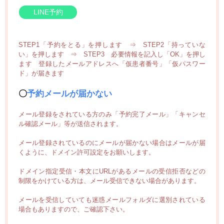
LINE予約
STEP1「予約をとる」を押します ⇒ STEP2「持っていな
い」を押します ⇒ STEP3 必要情報を記入し「OK」を押し
ます 登録したメールアドレスへ「仮患者番号」「仮パスワー
ド」が届きます
〇
予約メールが届かない
メール登録をされている方のみ「予約完了メール」「キャンセ
ル確認メール」等が送信されます。
メール登録されているのにメールが届かない場合はメールが届
くように、ドメイン許可設定をお願いします。
ドメイン指定受信・本文にURLがあるメールの受信拒否などの
制限をかけている方は、メール受信できない場合があります。
メールを受信していても迷惑メールフォルダに選別されている
場合もありますので、ご確認下さい。