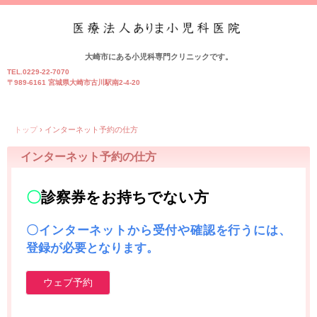
大崎市にある小児科専門クリニックです。
TEL.0229-22-7070
〒989-6161 宮城県大崎市古川駅南2-4-20
トップ
›
インターネット予約の仕方
インターネット予約の仕方
〇
診察券をお持ちでない方
〇インターネットから受付や確認を行うには、
登録が必要となります。
ウェブ予約